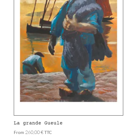
La grande Gueule
260,00
€
From
TTC