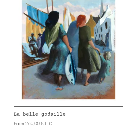
La belle godaille
260,00
€
From
TTC