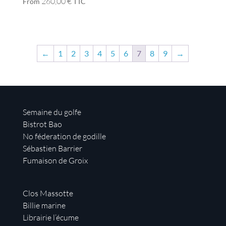
260,00
€
From
TTC
←
1
2
3
4
5
6
7
8
9
→
Semaine du golfe
Bistrot Bao
No féderation de godille
Sébastien Barrier
Fumaison de Groix
Clos Massotte
Billie marine
Librairie l’écume