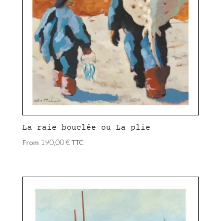
La raie bouclée ou La plie
190,00
€
From
TTC