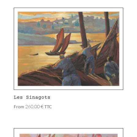
Les Sinagots
260,00
€
From
TTC