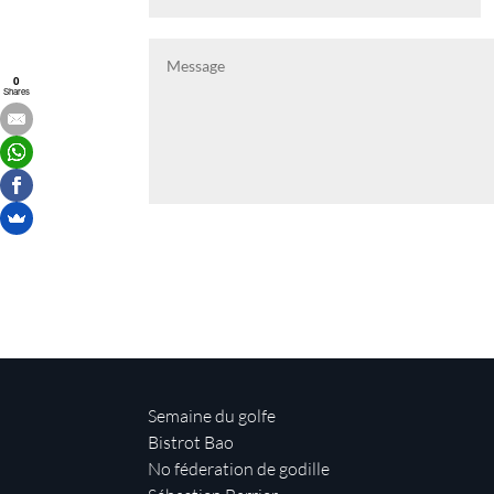
0
Shares
Semaine du golfe
Bistrot Bao
No féderation de godille