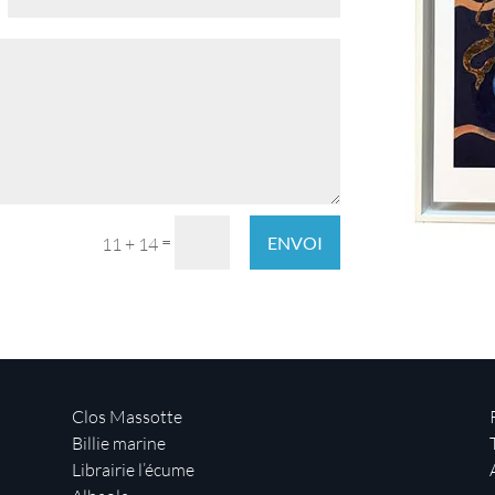
=
ENVOI
11 + 14
Clos Massotte
Billie marine
Librairie l’écume