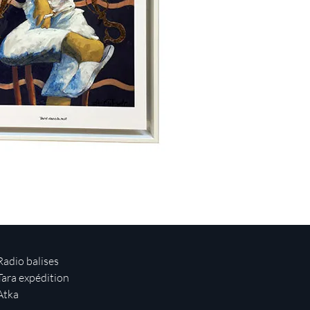
Radio balises
Tara expédition
Atka