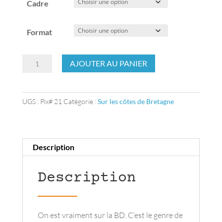
Cadre
Format
quantité
AJOUTER AU PANIER
de
L'arrivée
à
UGS :
Pix# 21
Catégorie :
Sur les côtes de Bretagne
la
cale
Description
Description
On est vraiment sur la BD. C’est le genre de