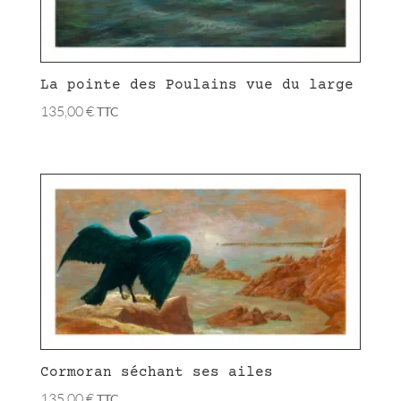
La pointe des Poulains vue du large
135,00
€
TTC
Cormoran séchant ses ailes
135,00
€
TTC