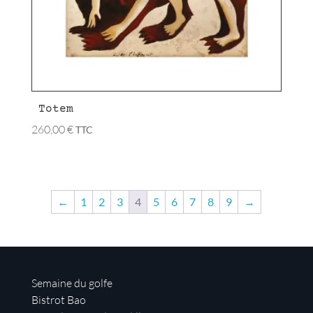
Totem
260,00
€
TTC
←
1
2
3
4
5
6
7
8
9
→
Semaine du golfe
Bistrot Bao