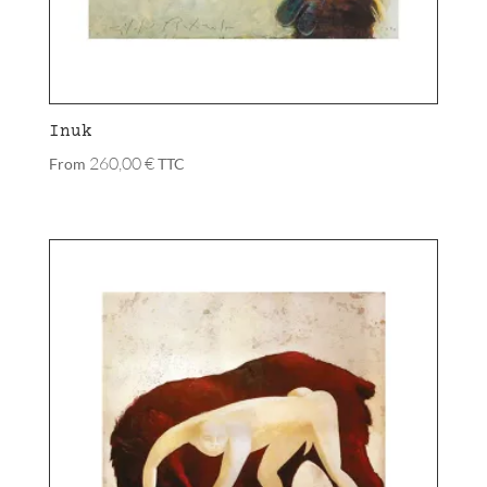
Inuk
260,00
€
From
TTC