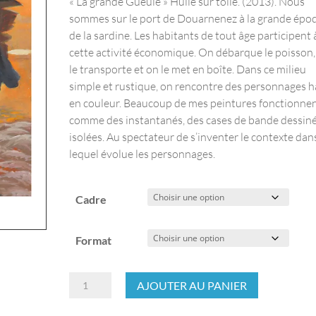
« La grande Gueule » Huile sur toile. (2013). Nous
sommes sur le port de Douarnenez à la grande épo
de la sardine. Les habitants de tout âge participent 
cette activité économique. On débarque le poisson,
le transporte et on le met en boîte. Dans ce milieu
simple et rustique, on rencontre des personnages 
en couleur. Beaucoup de mes peintures fonctionne
comme des instantanés, des cases de bande dessin
isolées. Au spectateur de s’inventer le contexte dan
lequel évolue les personnages.
Cadre
Format
quantité
AJOUTER AU PANIER
de
La