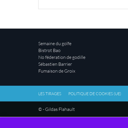
Semaine du golfe
Bistrot Bao
No féderation de godille
Sébastien Barrier
Fumaison de Groix
LES TIRAGES
POLITIQUE DE COOKIES (UE)
© - Gildas Flahault