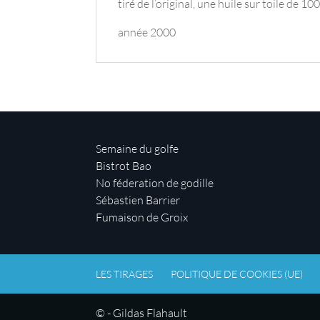
tiré de l’original, une huile sur toile de 
année 2000
Semaine du golfe
Bistrot Bao
No féderation de godille
Sébastien Barrier
Fumaison de Groix
LES TIRAGES
POLITIQUE DE COOKIES (UE)
© - Gildas Flahault