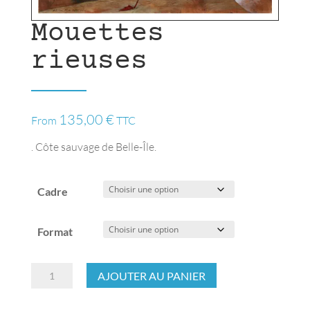
Mouettes
rieuses
135,00
€
From
TTC
. Côte sauvage de Belle-Île.
Cadre
Format
quantité
AJOUTER AU PANIER
de
Mouettes