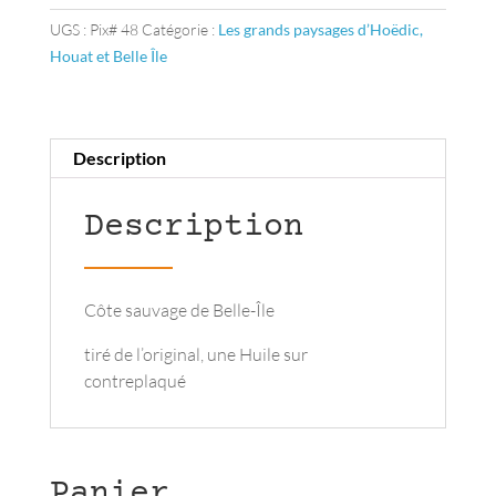
rieuses
UGS :
Pix# 48
Catégorie :
Les grands paysages d’Hoëdic,
Houat et Belle Île
Description
Description
Côte sauvage de Belle-Île
tiré de l’original, une Huile sur
contreplaqué
Panier