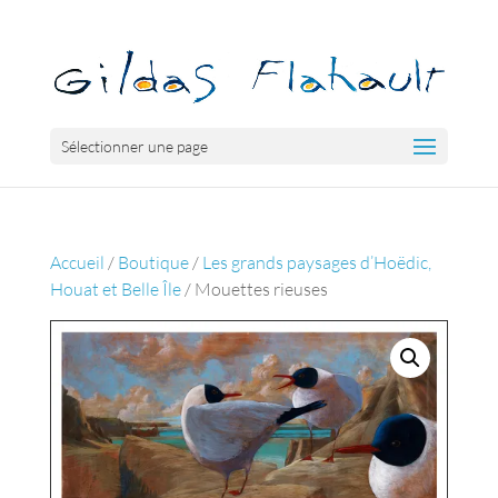
Sélectionner une page
Accueil
/
Boutique
/
Les grands paysages d’Hoëdic,
Houat et Belle Île
/ Mouettes rieuses