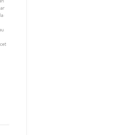
tan
par
la
au
 cet