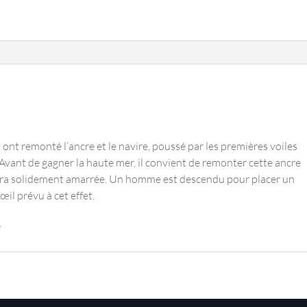
s ont remonté l’ancre et le navire, poussé par les premières voiles
 Avant de gagner la haute mer, il convient de remonter cette ancre
 sera solidement amarrée. Un homme est descendu pour placer un
’œil prévu à cet effet.
.