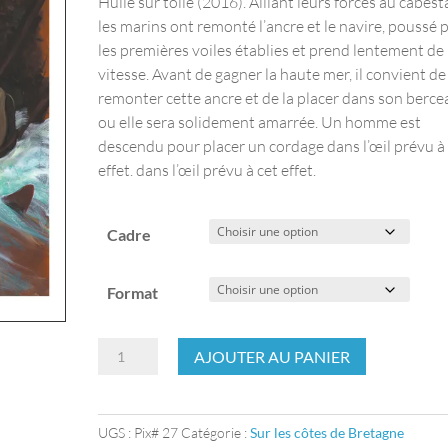
Huile sur toile (2016). Alliant leurs forces au cabes
les marins ont remonté l’ancre et le navire, poussé 
les premières voiles établies et prend lentement de 
vitesse. Avant de gagner la haute mer, il convient de
remonter cette ancre et de la placer dans son berce
ou elle sera solidement amarrée. Un homme est
descendu pour placer un cordage dans l’œil prévu à
effet. dans l’œil prévu à cet effet.
Cadre
Format
quantité
AJOUTER AU PANIER
de
Manœuvre
sur
UGS :
Pix# 27
Catégorie :
Sur les côtes de Bretagne
l’ancre