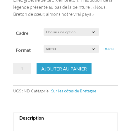
Enez groe( île de Groix en breton) Traduction de la
légende présente au bas de la peinture : «Nous,
Breton de cœur, aimons notre vrai pays »
Cadre
Effacer
Format
quantité
AJOUTER AU PANIER
de
Enez
groe
UGS :
ND
Catégorie :
Sur les côtes de Bretagne
Description