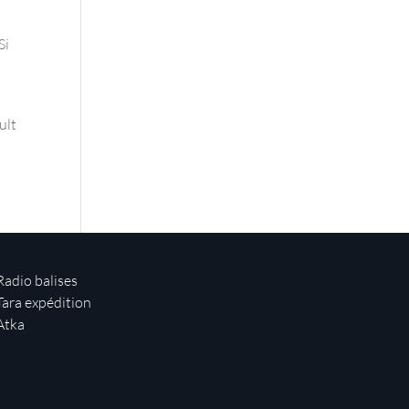
Si
ult
Radio balises
Tara expédition
Atka