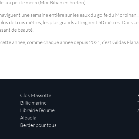
e la « petite mer » (Mor Bihan en breton).
s naviguent une semaine entière sur les eaux du golfe du Morbihan. 
 plus de trois mètres, les plus grands atteignent 50 mètres. Dans ce
ssant de beauté.
t cette année, comme chaque année depuis 2021, c’est Gildas Flaha
Clos Massotte
Billie marine
Librairie l’écume
Albaola
Berder pour tous