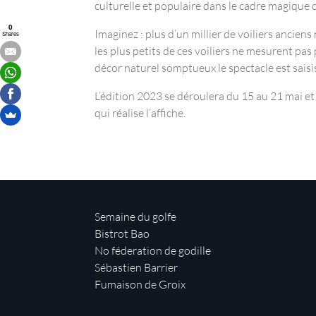
culturelle et populaire dans le cadre magique d
0
Imaginez : plus d’un millier de voiliers ancien
Shares
les plus petits de ces voiliers ne mesurent pas
décor naturel somptueux le spectacle est saisi
L’édition 2023 se déroulera du 15 au 21 mai e
qui réalise l’affiche.
Semaine du golfe
Bistrot Bao
No féderation de godille
Sébastien Barrier
Fumaison de Groix