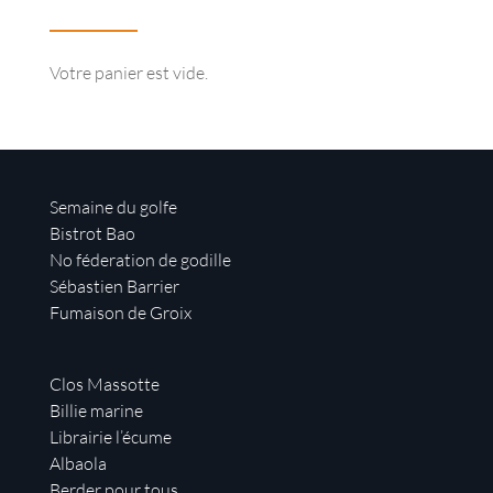
Votre panier est vide.
Semaine du golfe
Bistrot Bao
No féderation de godille
Sébastien Barrier
Fumaison de Groix
Clos Massotte
Billie marine
Librairie l’écume
Albaola
Berder pour tous