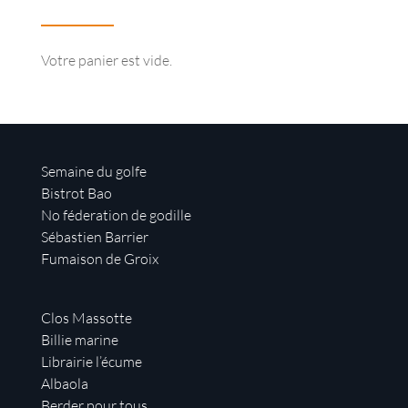
Votre panier est vide.
Semaine du golfe
Bistrot Bao
No féderation de godille
Sébastien Barrier
Fumaison de Groix
Clos Massotte
Billie marine
Librairie l’écume
Albaola
Berder pour tous