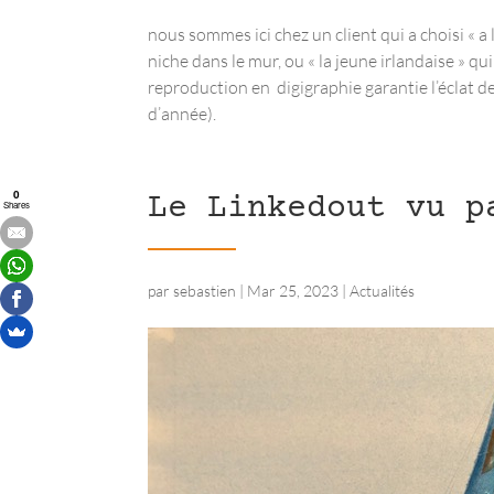
nous sommes ici chez un client qui a choisi « a 
niche dans le mur, ou « la jeune irlandaise » qu
reproduction en digigraphie garantie l’éclat d
d’année).
0
Le Linkedout vu p
Shares
par
sebastien
|
Mar 25, 2023
|
Actualités