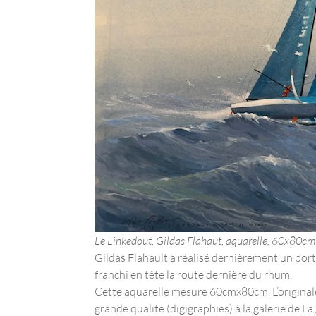
Le Linkedout, Gildas Flahaut, aquarelle, 60x80cm
Gildas Flahault a réalisé dernièrement un por
franchi en tête la route dernière du rhum.
Cette aquarelle mesure 60cmx80cm. L’originale
grande qualité (digigraphies) à la galerie de L