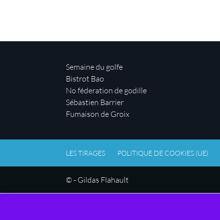
Semaine du golfe
Bistrot Bao
No féderation de godille
Sébastien Barrier
Fumaison de Groix
LES TIRAGES
POLITIQUE DE COOKIES (UE)
© - Gildas Flahault