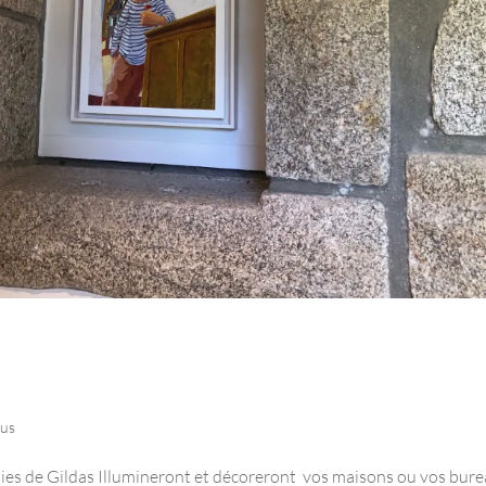
ous
hies de Gildas Illumineront et décoreront vos maisons ou vos bure