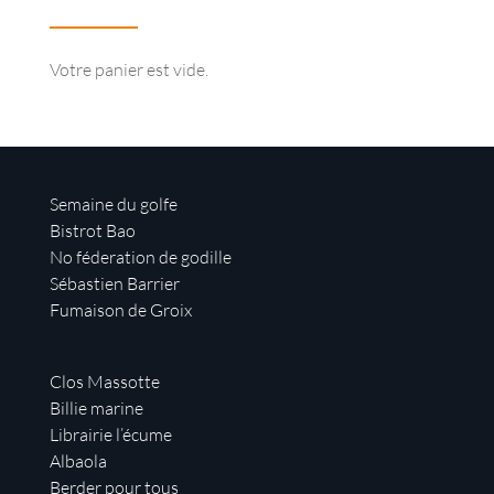
Votre panier est vide.
Semaine du golfe
Bistrot Bao
No féderation de godille
Sébastien Barrier
Fumaison de Groix
Clos Massotte
Billie marine
Librairie l’écume
Albaola
Berder pour tous