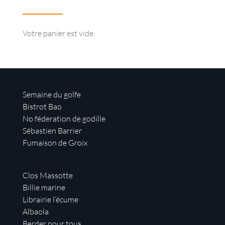
Votre panier est vide.
Semaine du golfe
Bistrot Bao
No féderation de godille
Sébastien Barrier
Fumaison de Groix
Clos Massotte
Billie marine
Librairie l’écume
Albaola
Berder pour tous