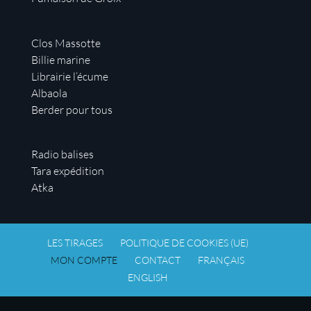
Clos Massotte
Billie marine
Librairie l’écume
Albaola
Berder pour tous
Radio balises
Tara expédition
Atka
LES TIRAGES
POLITIQUE DE COOKIES (UE)
MON COMPTE
CONTACT
FRANÇAIS
ENGLISH