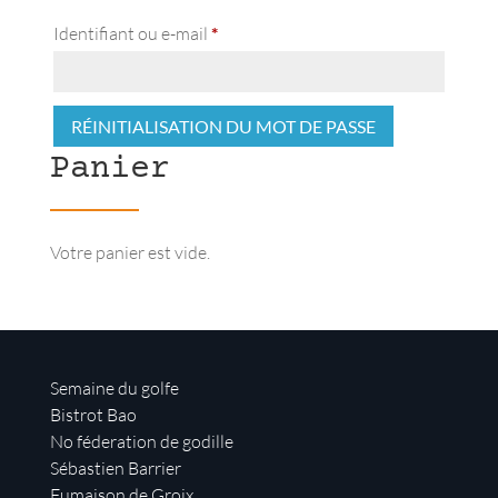
Obligatoire
Identifiant ou e-mail
*
RÉINITIALISATION DU MOT DE PASSE
Panier
Votre panier est vide.
Semaine du golfe
Bistrot Bao
No féderation de godille
Sébastien Barrier
Fumaison de Groix