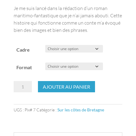
Je me suis lancé dans la rédaction d’un roman
maritimo-fantastique que je n’ai jamais abouti. Cette
histoire qui fonctionne comme un conte m’a évoqué
bien des images et bien des phrases.
Cadre
Format
quantité
AJOUTER AU PANIER
de
Au
bar
UGS :
Pix# 7
Catégorie :
Sur les côtes de Bretagne
de
la
Grande
Ourse