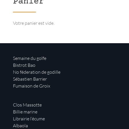
Panier
Votre panier est vide.
Semaine du golfe
Bistrot Bao
No féderation de godille
Sébastien Barrier
Fumaison de Groix
Clos Massotte
Billie marine
Librairie l’écume
Albaola