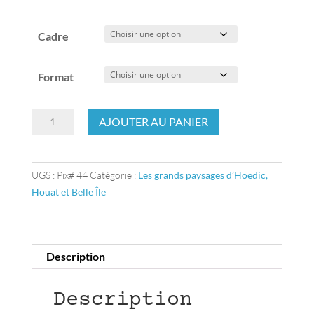
Cadre
Format
quantité
AJOUTER AU PANIER
de
Ile
de
UGS :
Pix# 44
Catégorie :
Les grands paysages d’Hoëdic,
Houat,
Houat et Belle Île
vue
de
la
pointe
Description
de
Beg
Description
ar