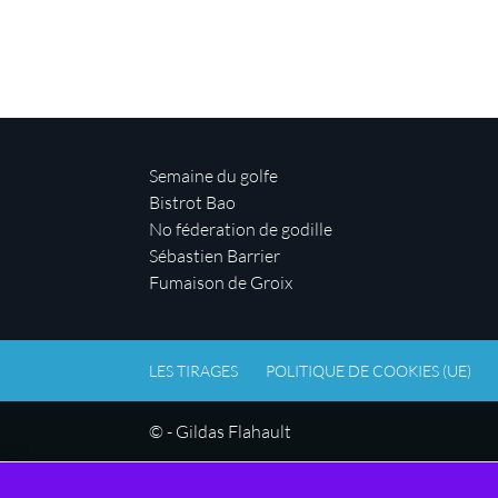
Semaine du golfe
Bistrot Bao
No féderation de godille
Sébastien Barrier
Fumaison de Groix
LES TIRAGES
POLITIQUE DE COOKIES (UE)
© - Gildas Flahault