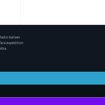
Radio balises
Tara expédition
Atka