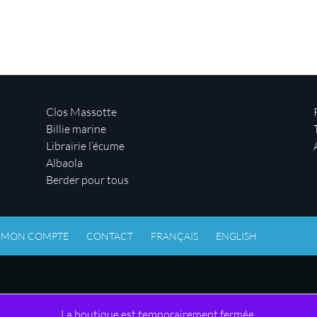
Clos Massotte
Billie marine
Librairie l’écume
Albaola
Berder pour tous
MON COMPTE
CONTACT
FRANÇAIS
ENGLISH
La boutique est temporairement fermée.