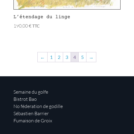
L’étendage du linge
190,00
€
TTC
←
1
2
3
4
5
→
Semaine du golfe
Bistrot Bao
No féderation de godille
Sébastien Barrier
Fumaison de Groix