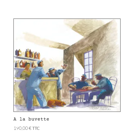
A la buvette
190,00
€
TTC