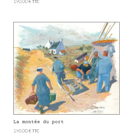
190,00
€
TTC
La montée du port
190,00
€
TTC