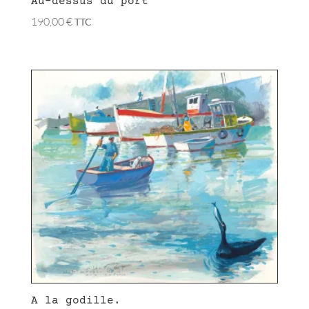
Au-dessus du port
190,00
€
TTC
A la godille.