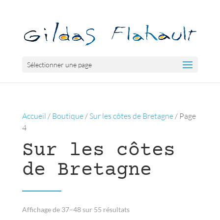
Sélectionner une page
Accueil
/
Boutique
/
Sur les côtes de Bretagne
/ Page
4
Sur les côtes
de Bretagne
Trié
Affichage de 37–48 sur 55 résultats