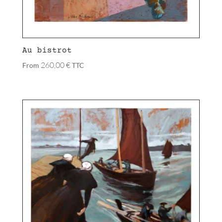
Au bistrot
260,00
€
From
TTC