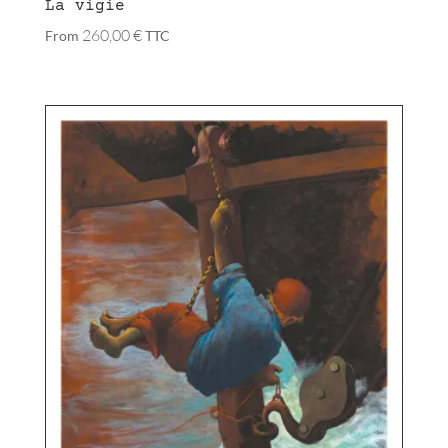
La vigie
260,00
€
From
TTC