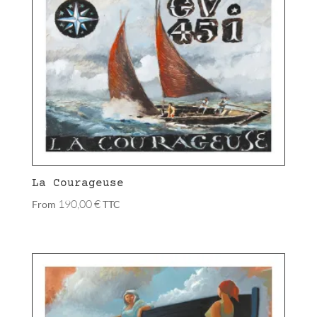
La Courageuse
190,00
€
From
TTC