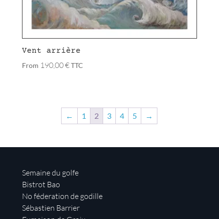
Vent arrière
190,00
€
From
TTC
←
1
2
3
4
5
→
Semaine du golfe
Bistrot Bao
No féderation de godille
Sébastien Barrier