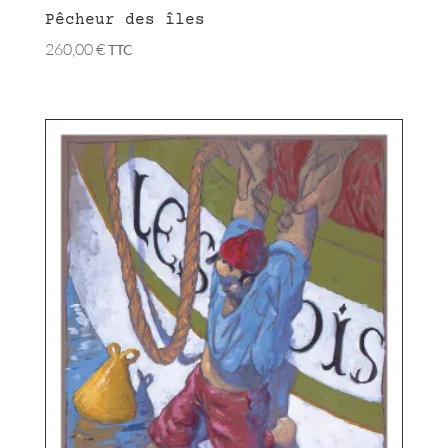
Pêcheur des îles
260,00
€
TTC