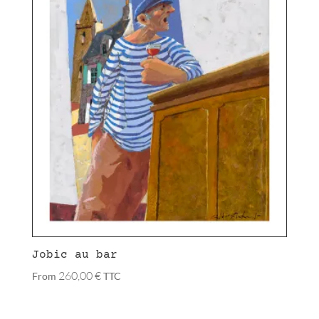
Jobic au bar
260,00
€
From
TTC