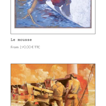
Le mousse
190,00
€
From
TTC