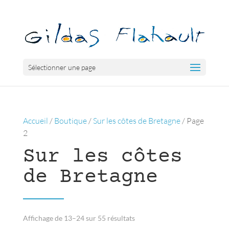
Sélectionner une page
Accueil
/
Boutique
/
Sur les côtes de Bretagne
/ Page
2
Sur les côtes
de Bretagne
Trié
Affichage de 13–24 sur 55 résultats