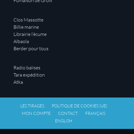
Fumaison de Groix
Clos Massotte
Billie marine
Librairie l’écume
Albaola
Berder pour tous
Radio balises
Tara expédition
Atka
LES TIRAGES
POLITIQUE DE COOKIES (UE)
MON COMPTE
CONTACT
FRANÇAIS
ENGLISH